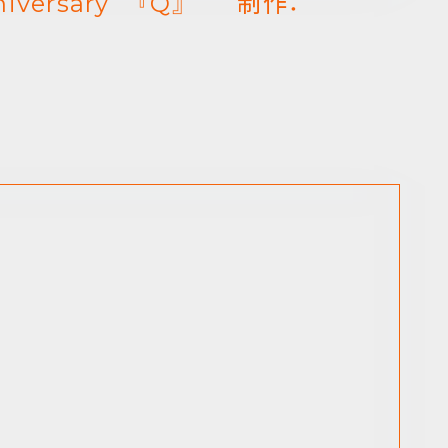
nniversary 『Q』 制作：