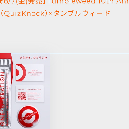
/7(金)発売】Tumbleweed 10th A
ck（QuizKnock）×タンブルウィード