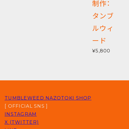
制作：
タンブ
ルウィ
ード
¥5,800
TUMBLEWEED NAZOTOKI SHOP
[ OFFICIAL SNS ]
INSTAGRAM
X (TWITTER)