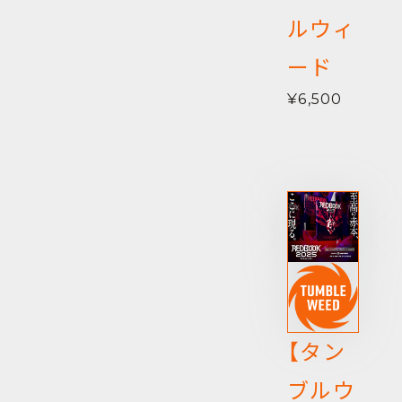
ルウィ
ード
¥6,500
【タン
ブルウ