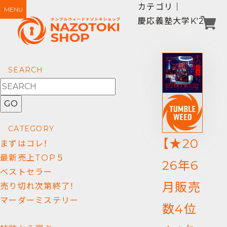
カテゴリ｜
MENU
慶応義塾大学K'2
SEARCH
GO
CATEGORY
【★20
まずはコレ！
最新売上TOP５
26年6
ベストセラー
月販売
売り切れ次第終了！
マーダーミステリー
数4位