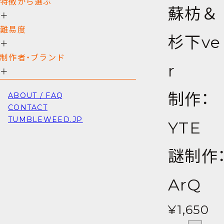
特徴から選ぶ
蘇枋＆
＋
難易度
杉下ve
＋
制作者・ブランド
r
＋
制作：
ABOUT / FAQ
CONTACT
TUMBLEWEED.JP
YTE
謎制作
ArQ
¥1,650