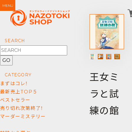
MENU
SEARCH
GO
王女ミ
CATEGORY
まずはコレ！
ラと試
最新売上TOP５
ベストセラー
練の館
売り切れ次第終了！
マーダーミステリー