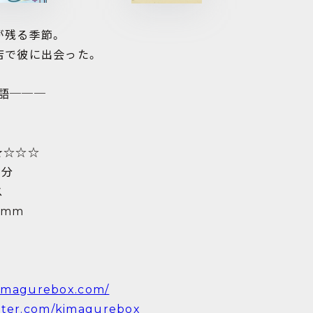
が残る季節。
店で彼に出会った。
語───
★☆☆☆
0分
ス
0mm
kimagurebox.com/
itter.com/kimagurebox