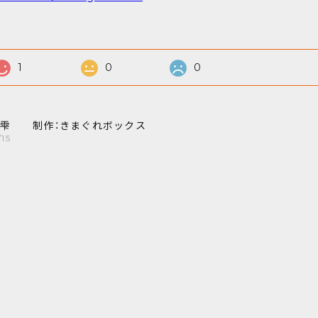
1
0
0
の雫 制作：きまぐれボックス
15