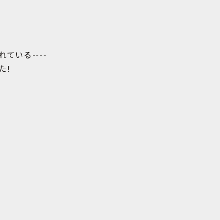
ている----
た！