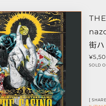
THE
naz
街ハ
¥5,5
SOLD 
[ SHARE