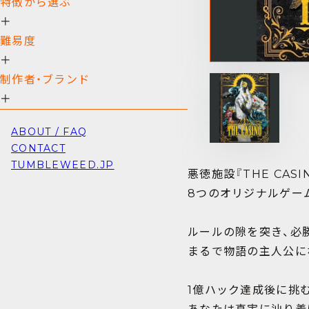
特徴から選ぶ
＋
難易度
＋
制作者・ブランド
＋
ABOUT / FAQ
CONTACT
TUMBLEWEED.JP
悪徳施設『THE CAS
8つのオリジナルゲー
ルールの隙を突き、必勝
まるで物語の主人公に
1億ハック達成後に挑む最