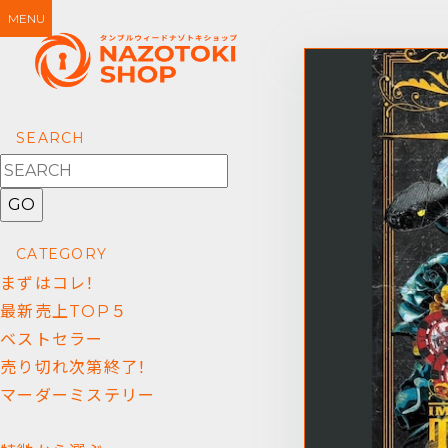
MENU
SEARCH
GO
CATEGORY
まずはコレ！
最新売上TOP５
ベストセラー
売り切れ次第終了！
マーダーミステリー